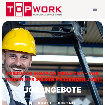
JOBSUCHE EINFACH GEMACHT - WIR
FINDEN FÜR SIE DEN PASSENDEN JOB!
JOBANGEBOTE
HOME
KONTAKT