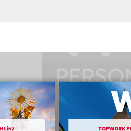
 Linz
TOPWORK PE