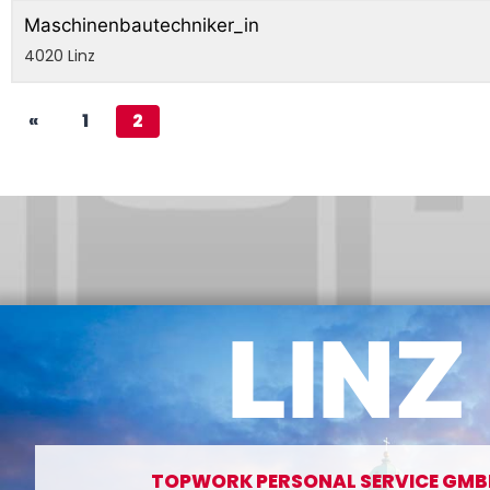
Maschinenbautechniker_in
4020 Linz
«
1
2
LINZ
TOPWORK PERSONAL SERVICE GMBH