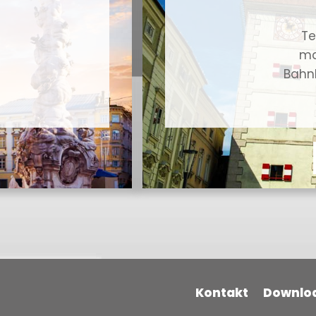
Te
ma
Bahnh
Kontakt
Downlo