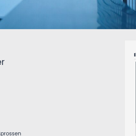
er
Sprossen